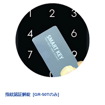
指紋認証解錠 [GR-50Tのみ]