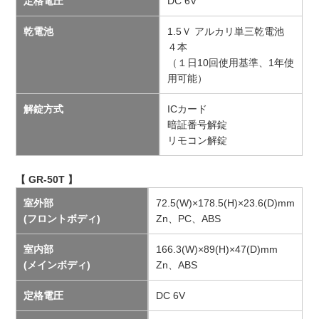
定格電圧
DC 6V
乾電池
1.5Ｖ アルカリ単三乾電池
４本
（１日10回使用基準、1年使
用可能）
解錠方式
ICカード
暗証番号解錠
リモコン解錠
【 GR-50T 】
室外部
72.5(W)×178.5(H)×23.6(D)mm
(フロントボディ)
Zn、PC、ABS
室内部
166.3(W)×89(H)×47(D)mm
(メインボディ)
Zn、ABS
定格電圧
DC 6V