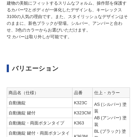
建物の美観にフィットするスリムなフォルム、操作部を保護す
るカバー*2とボディが一体化したデザインも、キーレックス
3100の人気の理由です。また、スタイリッシュなデザインはそ
のままに、新色ブラックが登場。シルバー、アンバーと合わ
せ、3色のカラーからお選びいただけます。
*2 カバーは取り外しが可能です。
バリエーション
商品名（仕様）
品番
仕上・カラー
自動施錠
K323C
AS (シルバー) 塗
装
自動施錠 鍵付
K323CM
AB (アンバー) 塗
自動施錠・両面ボタンタイプ
K363
装
BL (ブラック) 塗
自動施錠 鍵付・両面ボタンタイ
K363M